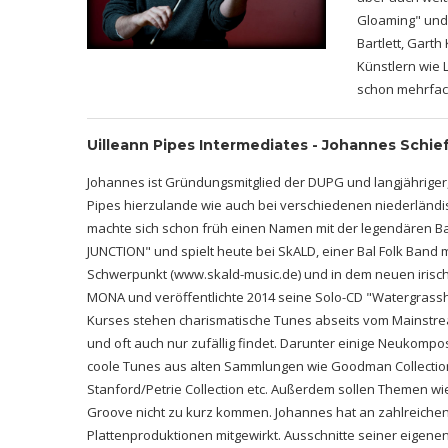
Gloaming" und 
Bartlett, Gart
Künstlern wie 
schon mehrfach
Uilleann Pipes Intermediates - Johannes Schie
Johannes ist Gründungsmitglied der DUPG und langjähriger,
Pipes hierzulande wie auch bei verschiedenen niederländi
machte sich schon früh einen Namen mit der legendären B
JUNCTION" und spielt heute bei SkALD, einer Bal Folk Band m
Schwerpunkt (www.skald-music.de) und in dem neuen irisc
MONA und veröffentlichte 2014 seine Solo-CD "Watergrasshi
Kurses stehen charismatische Tunes abseits vom Mainstrea
und oft auch nur zufällig findet. Darunter einige Neukompo
coole Tunes aus alten Sammlungen wie Goodman Collection,
Stanford/Petrie Collection etc. Außerdem sollen Themen w
Groove nicht zu kurz kommen. Johannes hat an zahlreichen
Plattenproduktionen mitgewirkt. Ausschnitte seiner eigene