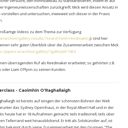
elcher versucht, den Rohrblattbau zu standardisieren, indem er auf
er Ingenieurwissenschaften zurückgreift. Mick wird diesen Ansatz in
orstellen und untersuchen, inwieweit sich dieser in der Praxis
n.
 großartige Videos zu dem Thema zur Verfügung
s.ie/archive/gallery-results/?searchTerm=reedmaking
). Und hier
inen sehr guten Überblick über die Zusammenarbeit zwischen Mick
s://pipers.ie/archive/gallery/?galleryId=1454
einen überragenden Ruf als Reedmaker erarbeitet; so gehörten z.B.
 oder Liam O’Flynn zu seinen Kunden.
erclass - Caoimhín O‘Raghallaigh
hallaigh ist bereits auf einigen der schönsten Bühnen der Welt
arunter das Sydney Opernhaus, in der Royal Albert Hall und in der
Bis heute hat er 18 Aufnahmen gemacht: teils traditionell, teils über
len Tellerrand weit hinausblickend. Er tritt als Solokünstler auf, ist
thin bekannt durch seine Zusammenarbeit mit den Gruppen "The