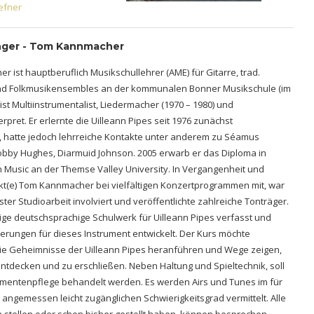
efner
nger - Tom Kannmacher
 ist hauptberuflich Musikschullehrer (AME) für Gitarre, trad.
nd Folkmusikensembles an der kommunalen Bonner Musikschule (im
ist Multiinstrumentalist, Liedermacher (1970 – 1980) und
rpret. Er erlernte die Uilleann Pipes seit 1976 zunächst
, hatte jedoch lehrreiche Kontakte unter anderem zu Séamus
bby Hughes, Diarmuid Johnson. 2005 erwarb er das Diploma in
ish Music an der Themse Valley University. In Vergangenheit und
t(e) Tom Kannmacher bei vielfältigen Konzertprogrammen mit, war
ter Studioarbeit involviert und veröffentlichte zahlreiche Tonträger.
zige deutschsprachige Schulwerk für Uilleann Pipes verfasst und
erungen für dieses Instrument entwickelt. Der Kurs möchte
die Geheimnisse der Uilleann Pipes heranführen und Wege zeigen,
entdecken und zu erschließen. Neben Haltung und Spieltechnik, soll
umentenpflege behandelt werden. Es werden Airs und Tunes im für
 angemessen leicht zugänglichen Schwierigkeitsgrad vermittelt. Alle