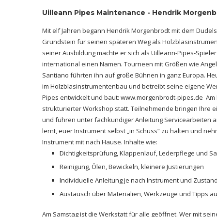
Uilleann Pipes Maintenance - Hendrik Morgenb
Mit elf Jahren begann Hendrik Morgenbrodt mit dem Dudels
Grundstein für seinen späteren Weg als Holzblasinstrumen
seiner Ausbildung machte er sich als Uilleann-Pipes-Spiele
international einen Namen. Tourneen mit Größen wie Angelo
Santiano führten ihn auf große Bühnen in ganz Europa. Heu
im Holzblasinstrumentenbau und betreibt seine eigene Werks
Pipes entwickelt und baut: www.morgenbrodt-pipes.de
Am 
strukturierter Workshop statt. Teilnehmende bringen Ihre 
und führen unter fachkundiger Anleitung Servicearbeiten a
lernt, euer Instrument selbst „in Schuss“ zu halten und ne
Instrument mit nach Hause. Inhalte wie:
Dichtigkeitsprüfung, Klappenlauf, Lederpflege und Sac
Reinigung, Ölen, Bewickeln, kleinere Justierungen
Individuelle Anleitung je nach Instrument und Zustan
Austausch über Materialien, Werkzeuge und Tipps au
Am Samstag ist die Werkstatt für alle geöffnet. Wer mit sei