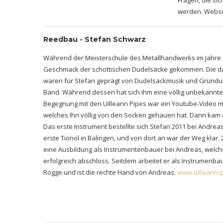
Fragen, die si
werden. Websi
Reedbau - Stefan Schwarz
Während der Meisterschule des Metallhandwerks im Jahre 2
Geschmack der schottischen Dudelsäcke gekommen. Die da
waren für Stefan geprägt von Dudelsackmusik und Gründun
Band. Während dessen hat sich Ihm eine völlig unbekannte 
Begegnung mit den Uilleann Pipes war ein Youtube-Video m
welches Ihn völlig von den Socken gehauen hat. Dann kam e
Das erste Instrument bestellte sich Stefan 2011 bei Andre
erste Tionol in Balingen, und von dort an war der Weg klar
eine Ausbildung als Instrumentenbauer bei Andreas, welche
erfolgreich abschloss. Seitdem arbeitet er als Instrumenbau
Rogge und ist die rechte Hand von Andreas.
www.uilleann-