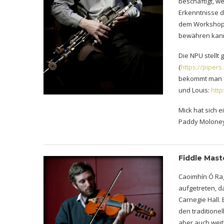
beschäftigt, w
Erkenntnisse d
dem Workshop v
bewähren kan
Die NPU stellt
(
https://piper
bekommt man e
und Louis:
http
Mick hat sich 
Paddy Moloney
Fiddle Mast
Caoimhín Ó Rag
aufgetreten, d
Carnegie Hall. 
den traditionel
aber auch wei