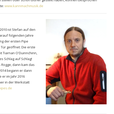
ch stellen oder schon bisher gestellt haben, können besprochen
te:
www.kannmachmusik.de
010 ist Stefan auf den
rauf folgenden Jahre
g der ersten Pipe
Tür geöffnet: Die erste
it Tiarnan O'Duinnchinn,
s Schlag auf Schlag!
as Rogge, dann kam das
. 2014 begann er dann
 er im Jahr 2016
er in der Werkstatt
pipes.de