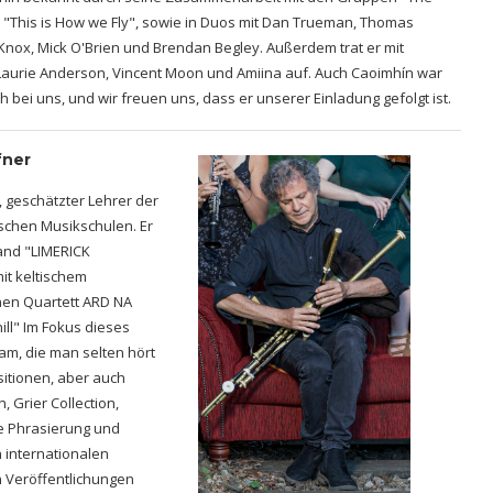
"This is How we Fly", sowie in Duos mit Dan Trueman, Thomas
h Knox, Mick O'Brien und Brendan Begley. Außerdem trat er mit
Laurie Anderson, Vincent Moon und Amiina auf. Auch Caoimhín war
 bei uns, und wir freuen uns, dass er unserer Einladung gefolgt ist.
fner
 geschätzter Lehrer der
schen Musikschulen. Er
and "LIMERICK
it keltischem
hen Quartett ARD NA
ll" Im Fokus dieses
m, die man selten hört
sitionen, aber auch
 Grier Collection,
ie Phrasierung und
 internationalen
n Veröffentlichungen