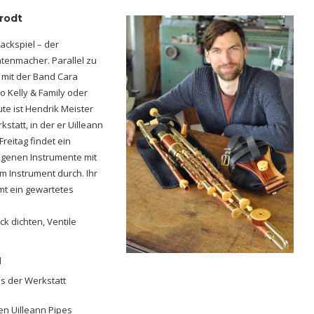
rodt
ackspiel – der
tenmacher. Parallel zu
r mit der Band Cara
 Kelly & Family oder
te ist Hendrik Meister
tatt, in der er Uilleann
Freitag findet ein
eigenen Instrumente mit
m Instrument durch. Ihr
hmt ein gewartetes
k dichten, Ventile
d
s der Werkstatt
nen Uilleann Pipes