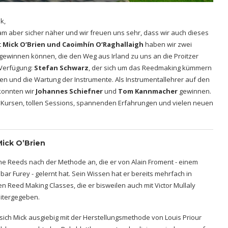
k,
sam aber sicher näher und wir freuen uns sehr, dass wir auch dieses
t
Mick O‘Brien und Caoimhín O‘Raghallaigh
haben wir zwei
gewinnen können, die den Weg aus Irland zu uns an die Proitzer
 Verfügung:
Stefan Schwarz
, der sich um das Reedmaking kümmern
en und die Wartung der Instrumente. Als Instrumentallehrer auf den
 konnten wir
Johannes Schiefner
und
Tom Kannmacher
gewinnen.
 Kursen, tollen Sessions, spannenden Erfahrungen und vielen neuen
ick O’Brien
eine Reeds nach der Methode an, die er von Alain Froment - einem
bar Furey - gelernt hat. Sein Wissen hat er bereits mehrfach in
n Reed Making Classes, die er bisweilen auch mit Victor Mullaly
eitergegeben.
ich Mick ausgiebig mit der Herstellungsmethode von Louis Priour