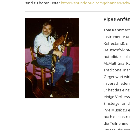
sind zu hören unter
https://soundcloud.com/johannes-schi
Pipes Anfä
Tom Kannmacher
Instrumente u
Ruhestand). Er 
Deutschfolkinte
autodidaktisch
McMathúna, Ro
Traditional Ir
Gegenwart wirk
in verschiedens
Er hat das ein
einige Verbess
Einsteiger an 
ihre Musik zu 
auch die Instr
die Teilnehmer